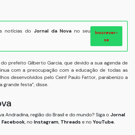
ais notícias do
Jornal da Nova
no seu
Inscrever-
se
 do prefeito Gilberto Garcia, que devido a sua agenda de
ntinua com a preocupação com a educação de todas as
alhos desenvolvidos pelo Ceinf Paulo Fattor, parabenizo a
 grande festa”, disse.
ova
ova Andradina, região do Brasil e do mundo? Siga o
Jornal
o
Facebook
, no
Instagram
,
Threads
e no
YouTube
.