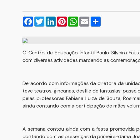
Facebook
Twitter
LinkedIn
Pinterest
WhatsApp
Email
Compartilhar
O Centro de Educação Infantil Paulo Silveira Fa
com diversas atividades marcando as comemoraçõe
De acordo com informações da diretora da unidad
teve teatros, gincanas, desfile de fantasias, passe
pelas professoras Fabiana Luiza de Souza, Rosimar
ainda contando com a participação de mães volunt
A semana contou ainda com a festa promovida pel
contando com as presenças da primeira-dama Joan