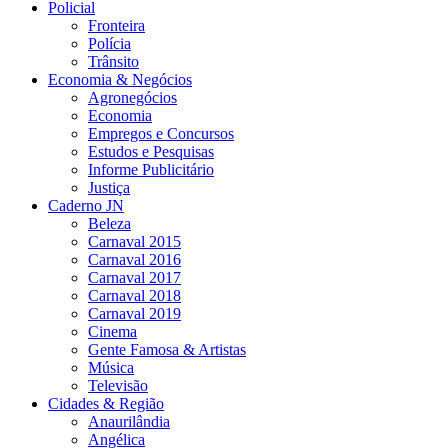
Policial
Fronteira
Polícia
Trânsito
Economia & Negócios
Agronegócios
Economia
Empregos e Concursos
Estudos e Pesquisas
Informe Publicitário
Justiça
Caderno JN
Beleza
Carnaval 2015
Carnaval 2016
Carnaval 2017
Carnaval 2018
Carnaval 2019
Cinema
Gente Famosa & Artistas
Música
Televisão
Cidades & Região
Anaurilândia
Angélica