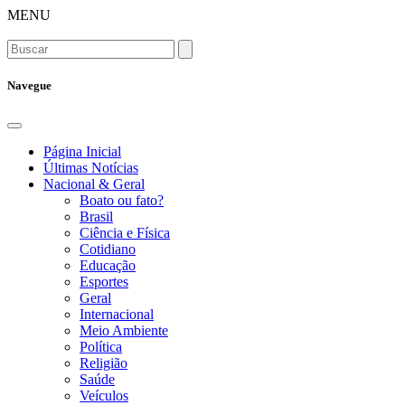
MENU
Navegue
Página Inicial
Últimas Notícias
Nacional & Geral
Boato ou fato?
Brasil
Ciência e Física
Cotidiano
Educação
Esportes
Geral
Internacional
Meio Ambiente
Política
Religião
Saúde
Veículos