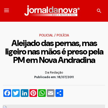
POLICIAL
/
POLÍCIA
Aleijado das pernas, mas
ligeiro nas mãos é preso pela
PM em Nova Andradina
Da Redação
Publicado em: 18/07/2011
Facebook
Twitter
LinkedIn
Pinterest
WhatsApp
Email
Compartilhar