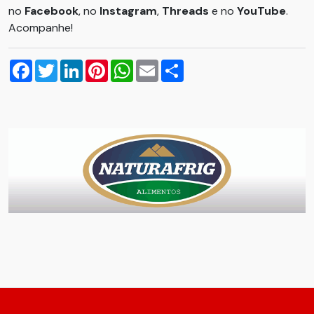
no
Facebook
, no
Instagram
,
Threads
e no
YouTube
.
Acompanhe!
Facebook
Twitter
LinkedIn
Pinterest
WhatsApp
Email
Compartilhar