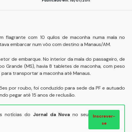
Publicado em: 18/07/2011
 em flagrante com 10 quilos de maconha numa mala no
ntava embarcar num vôo com destino a Manaus/AM.
setor de embarque. No interior da mala do passageiro, de
ampo Grande (MS), havia 8 tabletes de maconha, com peso
eais para transportar a maconha até Manaus.
sões por roubo, foi conduzido para sede da PF e autuado
endo pegar até 15 anos de reclusão.
ais notícias do
Jornal da Nova
no seu
Inscrever-
se