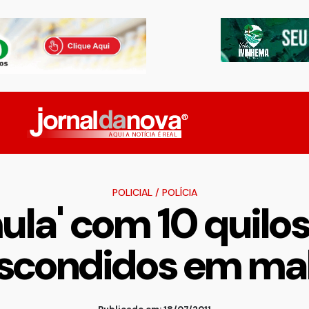
POLICIAL
/
POLÍCIA
ula' com 10 quil
scondidos em ma