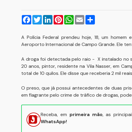
Facebook
Twitter
LinkedIn
Pinterest
WhatsApp
Email
Compartilhar
A Polícia Federal prendeu hoje, 18, um homem
Aeroporto Internacional de Campo Grande. Ele te
A droga foi detectada pelo raio - X instalado no 
20 anos, pintor, residente na Vila Nasser, em C
total de 10 quilos. Ele disse que receberia 2 mil r
O preso, que já possui antecedentes de duas pri
em flagrante pelo crime de tráfico de drogas, pod
Receba, em
primeira mão
, as princip
WhatsApp!