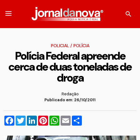
POLICIAL
/
POLÍCIA
Polícia Federal apreende
cerca de duas toneladas de
droga
Redação
Publicado em: 26/10/2011
Facebook
Twitter
LinkedIn
Pinterest
WhatsApp
Email
Compartilhar