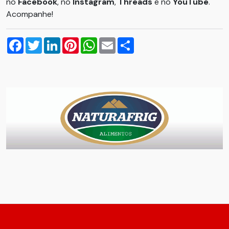
no
Facebook
, no
Instagram
,
Threads
e no
YouTube
.
Acompanhe!
Facebook
Twitter
LinkedIn
Pinterest
WhatsApp
Email
Compartilhar