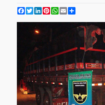
Facebook
Twitter
LinkedIn
Pinterest
WhatsApp
Email
Compartilhar