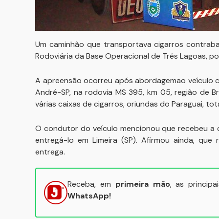
Um caminhão que transportava cigarros contraban
Rodoviária da Base Operacional de Três Lagoas, por
A apreensão ocorreu após abordagemao veículo c
André-SP, na rodovia MS 395, km 05, região de B
várias caixas de cigarros, oriundas do Paraguai, t
O condutor do veículo mencionou que recebeu a c
entregá-lo em Limeira (SP). Afirmou ainda, que 
entrega.
Receba, em
primeira mão
, as princip
WhatsApp!