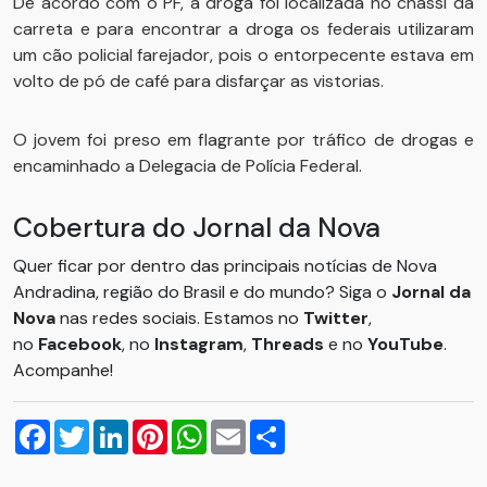
De acordo com o PF, a droga foi localizada no chassi da
carreta e para encontrar a droga os federais utilizaram
um cão policial farejador, pois o entorpecente estava em
volto de pó de café para disfarçar as vistorias.
O jovem foi preso em flagrante por tráfico de drogas e
encaminhado a Delegacia de Polícia Federal.
Cobertura do Jornal da Nova
Quer ficar por dentro das principais notícias de Nova
Andradina, região do Brasil e do mundo? Siga o
Jornal da
Nova
nas redes sociais. Estamos no
Twitter
,
no
Facebook
, no
Instagram
,
Threads
e no
YouTube
.
Acompanhe!
Facebook
Twitter
LinkedIn
Pinterest
WhatsApp
Email
Compartilhar