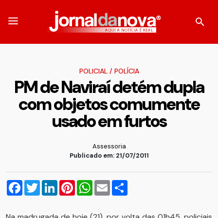
POLICIAL
/
POLÍCIA
PM de Naviraí detém dupla
com objetos comumente
usado em furtos
Assessoria
Publicado em: 21/07/2011
Facebook
Twitter
LinkedIn
Pinterest
WhatsApp
Email
Compartilhar
Na madrugada de hoje (21), por volta das 01h45, policiais