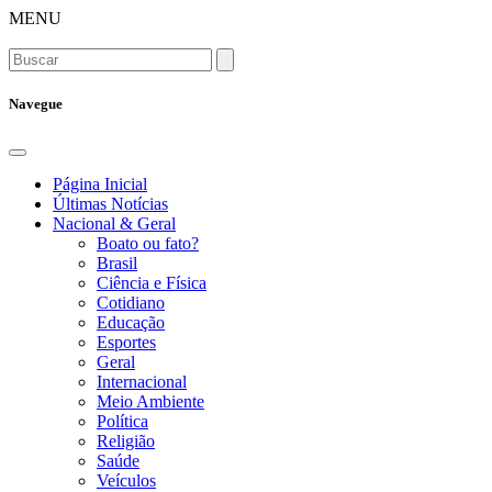
MENU
Navegue
Página Inicial
Últimas Notícias
Nacional & Geral
Boato ou fato?
Brasil
Ciência e Física
Cotidiano
Educação
Esportes
Geral
Internacional
Meio Ambiente
Política
Religião
Saúde
Veículos