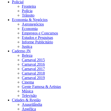
Policial
Fronteira
Polícia
Trânsito
Economia & Negócios
Agronegócios
Economia
Empregos e Concursos
Estudos e Pesquisas
Informe Publicitário
Justiça
Caderno JN
Beleza
Carnaval 2015
Carnaval 2016
Carnaval 2017
Carnaval 2018
Carnaval 2019
Cinema
Gente Famosa & Artistas
Música
Televisão
Cidades & Região
Anaurilândia
Angélica