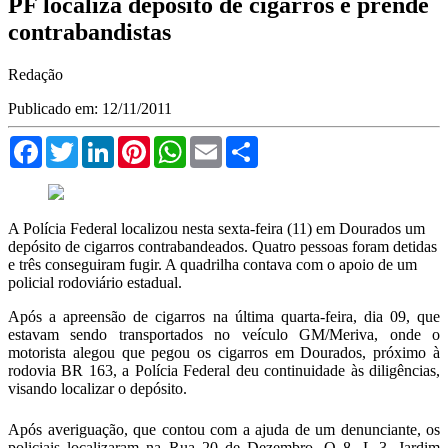
PF localiza depósito de cigarros e prende
contrabandistas
Redação
Publicado em: 12/11/2011
Facebook
Twitter
LinkedIn
Pinterest
WhatsApp
Email
Compartilhar
A Polícia Federal localizou nesta sexta-feira (11) em Dourados um
depósito de cigarros contrabandeados. Quatro pessoas foram detidas
e três conseguiram fugir. A quadrilha contava com o apoio de um
policial rodoviário estadual.
Após a apreensão de cigarros na última quarta-feira, dia 09, que
estavam sendo transportados no veículo GM/Meriva, onde o
motorista alegou que pegou os cigarros em Dourados, próximo à
rodovia BR 163, a Polícia Federal deu continuidade às diligências,
visando localizar o depósito.
Após averiguação, que contou com a ajuda de um denunciante, os
policiais localizaram na Rua 20 de Dezembro, Q 8, L 3, Jardim