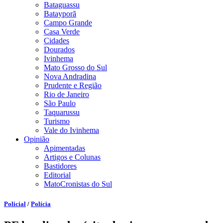
Bataguassu
Batayporã
Campo Grande
Casa Verde
Cidades
Dourados
Ivinhema
Mato Grosso do Sul
Nova Andradina
Prudente e Região
Rio de Janeiro
São Paulo
Taquarussu
Turismo
Vale do Ivinhema
Opinião
Apimentadas
Artigos e Colunas
Bastidores
Editorial
MatoCronistas do Sul
Policial
/
Polícia