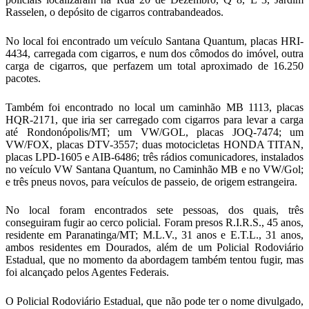
Rasselen, o depósito de cigarros contrabandeados.
No local foi encontrado um veículo Santana Quantum, placas HRI-
4434, carregada com cigarros, e num dos cômodos do imóvel, outra
carga de cigarros, que perfazem um total aproximado de 16.250
pacotes.
Também foi encontrado no local um caminhão MB 1113, placas
HQR-2171, que iria ser carregado com cigarros para levar a carga
até Rondonópolis/MT; um VW/GOL, placas JOQ-7474; um
VW/FOX, placas DTV-3557; duas motocicletas HONDA TITAN,
placas LPD-1605 e AIB-6486; três rádios comunicadores, instalados
no veículo VW Santana Quantum, no Caminhão MB e no VW/Gol;
e três pneus novos, para veículos de passeio, de origem estrangeira.
No local foram encontrados sete pessoas, dos quais, três
conseguiram fugir ao cerco policial. Foram presos R.I.R.S., 45 anos,
residente em Paranatinga/MT; M.L.V., 31 anos e E.T.L., 31 anos,
ambos residentes em Dourados, além de um Policial Rodoviário
Estadual, que no momento da abordagem também tentou fugir, mas
foi alcançado pelos Agentes Federais.
O Policial Rodoviário Estadual, que não pode ter o nome divulgado,