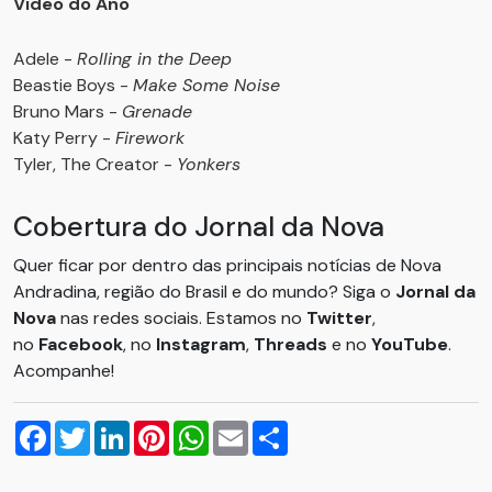
Vídeo do Ano
Adele -
Rolling in the Deep
Beastie Boys -
Make Some Noise
Bruno Mars -
Grenade
Katy Perry -
Firework
Tyler, The Creator -
Yonkers
Cobertura do Jornal da Nova
Quer ficar por dentro das principais notícias de Nova
Andradina, região do Brasil e do mundo? Siga o
Jornal da
Nova
nas redes sociais. Estamos no
Twitter
,
no
Facebook
, no
Instagram
,
Threads
e no
YouTube
.
Acompanhe!
Facebook
Twitter
LinkedIn
Pinterest
WhatsApp
Email
Compartilhar