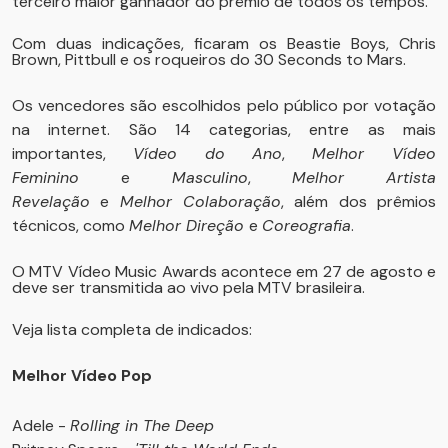
terceiro maior ganhador do prêmio de todos os tempos.
Com duas indicações, ficaram os Beastie Boys, Chris
Brown, Pittbull e os roqueiros do 30 Seconds to Mars.
Os vencedores são escolhidos pelo público por votação
na internet. São 14 categorias, entre as mais
importantes,
Vídeo do Ano
,
Melhor Vídeo
Feminino
e
Masculino
,
Melhor Artista
Revelação
e
Melhor Colaboração
, além dos prêmios
técnicos, como
Melhor Direção
e
Coreografia
.
O MTV Vídeo Music Awards acontece em 27 de agosto e
deve ser transmitida ao vivo pela MTV brasileira.
Veja lista completa de indicados:
Melhor Vídeo Pop
Adele -
Rolling in The Deep