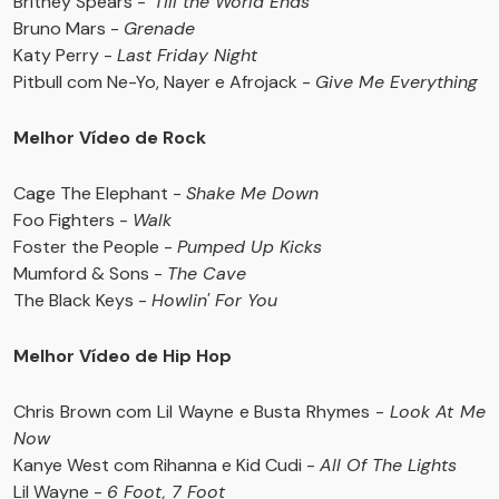
Britney Spears -
'Till the World Ends
Bruno Mars -
Grenade
Katy Perry -
Last Friday Night
Pitbull com Ne-Yo, Nayer e Afrojack -
Give Me Everything
Melhor Vídeo de Rock
Cage The Elephant -
Shake Me Down
Foo Fighters -
Walk
Foster the People -
Pumped Up Kicks
Mumford & Sons -
The Cave
The Black Keys -
Howlin' For You
Melhor Vídeo de Hip Hop
Chris Brown com Lil Wayne e Busta Rhymes -
Look At Me
Now
Kanye West com Rihanna e Kid Cudi -
All Of The Lights
Lil Wayne -
6 Foot, 7 Foot