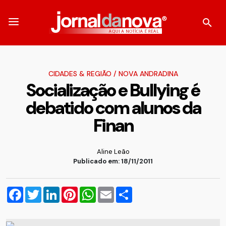
CIDADES & REGIÃO
/
NOVA ANDRADINA
Socialização e Bullying é
debatido com alunos da
Finan
Aline Leão
Publicado em: 18/11/2011
Facebook
Twitter
LinkedIn
Pinterest
WhatsApp
Email
Compartilhar