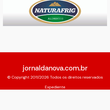
jornaldanova.com.br
© Copyright 2011/2026 Todos os direitos reservados
Expediente