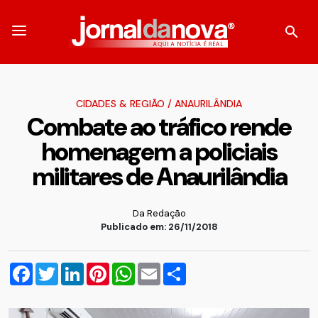
CIDADES & REGIÃO
/
ANAURILÂNDIA
Combate ao tráfico rende
homenagem a policiais
militares de Anaurilândia
Da Redação
Publicado em: 26/11/2018
Facebook
Twitter
LinkedIn
Pinterest
WhatsApp
Email
Compartilhar