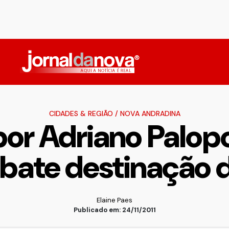
CIDADES & REGIÃO
/
NOVA ANDRADINA
or Adriano Palopol
bate destinação 
Elaine Paes
Publicado em: 24/11/2011