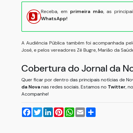
Receba, em
primeira mão
, as princip
WhatsApp!
A Audiência Pública também foi acompanhada pelo 
José, e pelos vereadores Zé Bugre, Marião da Saúd
Cobertura do Jornal da N
Quer ficar por dentro das principais notícias de N
da Nova
nas redes sociais. Estamos no
Twitter
, n
Acompanhe!
Facebook
Twitter
LinkedIn
Pinterest
WhatsApp
Email
Compartilhar