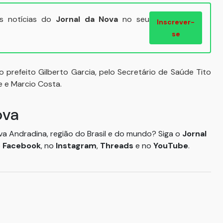
ais notícias do
Jornal da Nova
no seu
Inscrever-
se
prefeito Gilberto Garcia, pelo Secretário de Saúde Tito
e e Marcio Costa.
ova
ova Andradina, região do Brasil e do mundo? Siga o
Jornal
o
Facebook
, no
Instagram
,
Threads
e no
YouTube
.