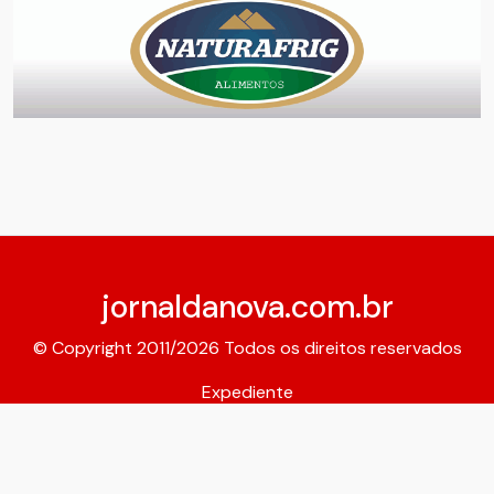
jornaldanova.com.br
© Copyright 2011/2026 Todos os direitos reservados
Expediente