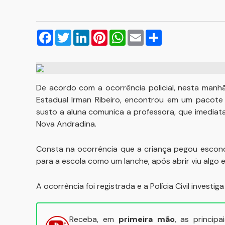
Facebook
Twitter
LinkedIn
Pinterest
WhatsApp
Email
Compartilhar
De acordo com a ocorrência policial, nesta manhã
Estadual Irman Ribeiro, encontrou em um pacote
susto a aluna comunica a professora, que imediata
Nova Andradina.
Consta na ocorrência que a criança pegou escond
para a escola como um lanche, após abrir viu algo 
A ocorrência foi registrada e a Polícia Civil investig
Receba, em
primeira mão
, as princip