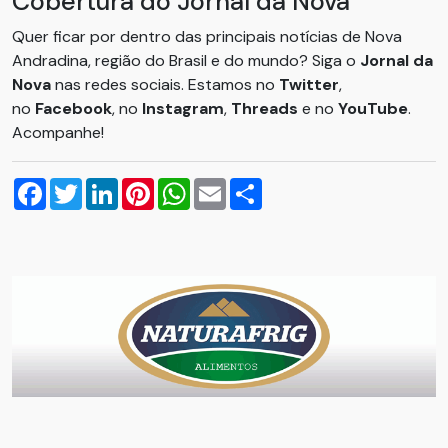
Cobertura do Jornal da Nova
Quer ficar por dentro das principais notícias de Nova
Andradina, região do Brasil e do mundo? Siga o
Jornal da
Nova
nas redes sociais. Estamos no
Twitter
,
no
Facebook
, no
Instagram
,
Threads
e no
YouTube
.
Acompanhe!
Facebook
Twitter
LinkedIn
Pinterest
WhatsApp
Email
Compartilhar