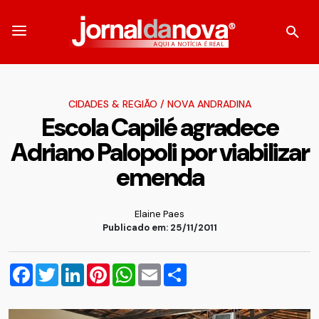
CIDADES & REGIÃO
/
NOVA ANDRADINA
Escola Capilé agradece
Adriano Palopoli por viabilizar
emenda
Elaine Paes
Publicado em: 25/11/2011
Facebook
Twitter
LinkedIn
Pinterest
WhatsApp
Email
Compartilhar