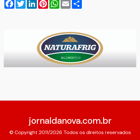
Facebook
Twitter
LinkedIn
Pinterest
WhatsApp
Email
Compartilhar
jornaldanova.com.br
© Copyright 2011/2026 Todos os direitos reservados