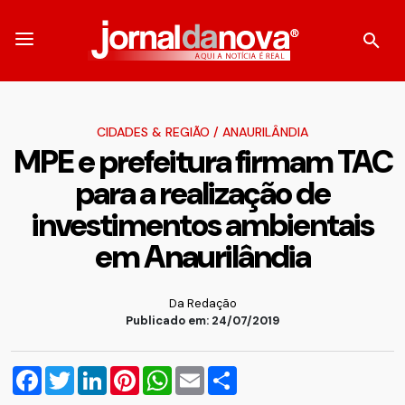
CIDADES & REGIÃO
/
ANAURILÂNDIA
MPE e prefeitura firmam TAC
para a realização de
investimentos ambientais
em Anaurilândia
Da Redação
Publicado em: 24/07/2019
Facebook
Twitter
LinkedIn
Pinterest
WhatsApp
Email
Compartilhar