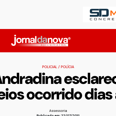
POLICIAL
/
POLÍCIA
ndradina esclarec
ios ocorrido dias
Assessoria
Publicado em: 22/07/2011