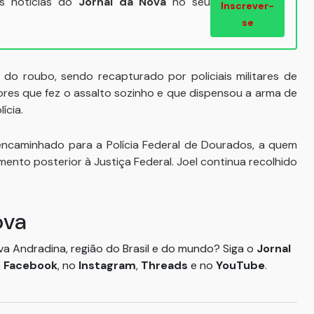
ais notícias do
Jornal da Nova
no seu
Inscrever-
se
s do roubo, sendo recapturado por policiais militares de
res que fez o assalto sozinho e que dispensou a arma de
ícia.
ncaminhado para a Polícia Federal de Dourados, a quem
mento posterior à Justiça Federal. Joel continua recolhido
ova
ova Andradina, região do Brasil e do mundo? Siga o
Jornal
o
Facebook
, no
Instagram
,
Threads
e no
YouTube
.