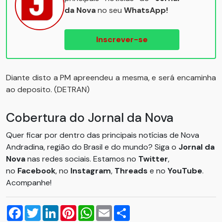
da Nova
no seu
WhatsApp!
Inscrever-se
Diante disto a PM apreendeu a mesma, e será encaminha
ao deposito. (DETRAN)
Cobertura do Jornal da Nova
Quer ficar por dentro das principais notícias de Nova
Andradina, região do Brasil e do mundo? Siga o
Jornal da
Nova
nas redes sociais. Estamos no
Twitter
,
no
Facebook
, no
Instagram
,
Threads
e no
YouTube
.
Acompanhe!
Facebook
Twitter
LinkedIn
Pinterest
WhatsApp
Email
Compartilhar