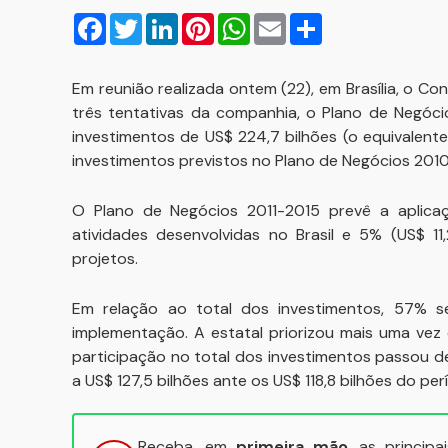
Facebook
Twitter
LinkedIn
Pinterest
WhatsApp
Email
Compartilhar
Em reunião realizada ontem (22), em Brasília, o C
três tentativas da companhia, o Plano de Negóci
investimentos de US$ 224,7 bilhões (o equivalent
investimentos previstos no Plano de Negócios 201
O Plano de Negócios 2011-2015 prevê a aplica
atividades desenvolvidas no Brasil e 5% (US$ 11
projetos.
Em relação ao total dos investimentos, 57% s
implementação. A estatal priorizou mais uma vez
participação no total dos investimentos passou d
a US$ 127,5 bilhões ante os US$ 118,8 bilhões do per
Receba, em
primeira mão
, as princip