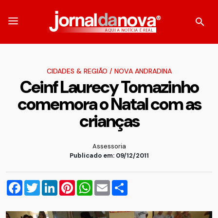
CIDADES & REGIÃO
/
NOVA ANDRADINA
Ceinf Laurecy Tomazinho
comemora o Natal com as
crianças
Assessoria
Publicado em: 09/12/2011
Facebook
Twitter
LinkedIn
Pinterest
WhatsApp
Email
Compartilhar