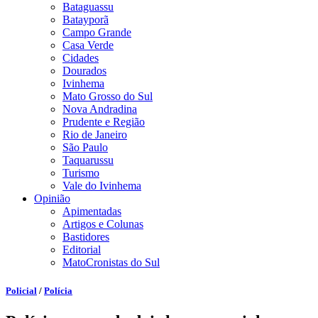
Bataguassu
Batayporã
Campo Grande
Casa Verde
Cidades
Dourados
Ivinhema
Mato Grosso do Sul
Nova Andradina
Prudente e Região
Rio de Janeiro
São Paulo
Taquarussu
Turismo
Vale do Ivinhema
Opinião
Apimentadas
Artigos e Colunas
Bastidores
Editorial
MatoCronistas do Sul
Policial
/
Polícia