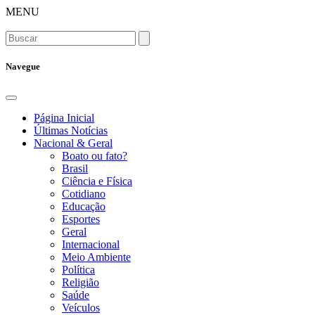
MENU
Navegue
Página Inicial
Últimas Notícias
Nacional & Geral
Boato ou fato?
Brasil
Ciência e Física
Cotidiano
Educação
Esportes
Geral
Internacional
Meio Ambiente
Política
Religião
Saúde
Veículos