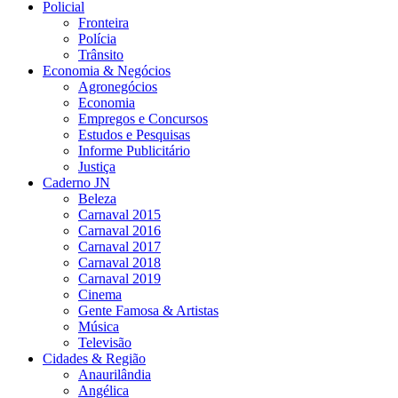
Policial
Fronteira
Polícia
Trânsito
Economia & Negócios
Agronegócios
Economia
Empregos e Concursos
Estudos e Pesquisas
Informe Publicitário
Justiça
Caderno JN
Beleza
Carnaval 2015
Carnaval 2016
Carnaval 2017
Carnaval 2018
Carnaval 2019
Cinema
Gente Famosa & Artistas
Música
Televisão
Cidades & Região
Anaurilândia
Angélica