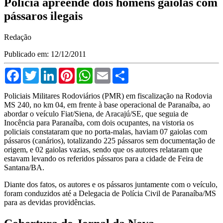
Polícia apreende dois homens gaiolas com
pássaros ilegais
Redação
Publicado em: 12/12/2011
Facebook
Twitter
LinkedIn
Pinterest
WhatsApp
Email
Compartilhar
Policiais Militares Rodoviários (PMR) em fiscalização na Rodovia
MS 240, no km 04, em frente à base operacional de Paranaíba, ao
abordar o veículo Fiat/Siena, de Aracajú/SE, que seguia de
Inocência para Paranaíba, com dois ocupantes, na vistoria os
policiais constataram que no porta-malas, haviam 07 gaiolas com
pássaros (canários), totalizando 225 pássaros sem documentação de
origem, e 02 gaiolas vazias, sendo que os autores relataram que
estavam levando os referidos pássaros para a cidade de Feira de
Santana/BA.
Diante dos fatos, os autores e os pássaros juntamente com o veículo,
foram conduzidos até a Delegacia de Polícia Civil de Paranaíba/MS
para as devidas providências.