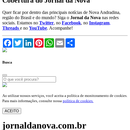
Cobertura do Jornal da Nova
Quer ficar por dentro das principais notícias de Nova Andradina,
região do Brasil e do mundo? Siga o
Jornal da Nova
nas redes
sociais. Estamos no
Twitter
, no
Facebook
, no
Instagram
,
Threads
e no
YouTube
. Acompanhe!
Facebook
Twitter
LinkedIn
Pinterest
WhatsApp
Email
Compartilhar
Busca
Ao utilizar nossos serviços, você aceita a política de monitoramento de cookies.
Para mais informações, consulte nossa
política de cookies.
ACEITO
jornaldanova.com.br