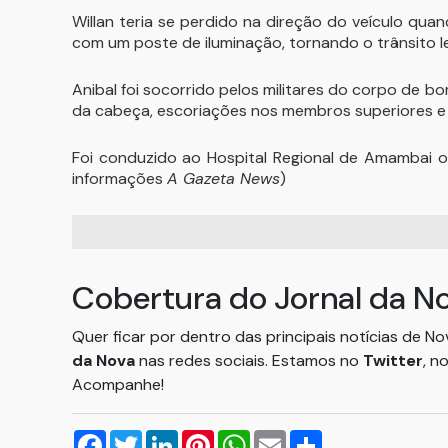
Willan teria se perdido na direção do veículo qu
com um poste de iluminação, tornando o trânsito le
Anibal foi socorrido pelos militares do corpo de 
da cabeça, escoriações nos membros superiores e f
Foi conduzido ao Hospital Regional de Amambai 
informações
A Gazeta News
)
Cobertura do Jornal da N
Quer ficar por dentro das principais notícias de N
da Nova
nas redes sociais. Estamos no
Twitter
, n
Acompanhe!
Facebook
Twitter
LinkedIn
Pinterest
WhatsApp
Email
Compartilhar