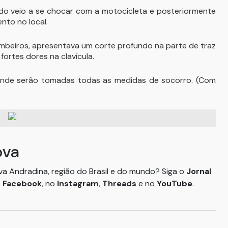
ando veio a se chocar com a motocicleta e posteriormente
nto no local.
bombeiros, apresentava um corte profundo na parte de traz
ortes dores na clavícula.
onde serão tomadas todas as medidas de socorro. (Com
ova
ova Andradina, região do Brasil e do mundo? Siga o
Jornal
o
Facebook
, no
Instagram
,
Threads
e no
YouTube
.