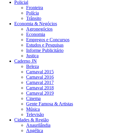
Policial
Fronteira
Polícia
Trânsito
Economia & Negócios
Agronegócios
Economia
Empregos e Concursos
Estudos e Pesquisas
Informe Publicitário
Justiça
Caderno JN
Beleza
Carnaval 2015
Carnaval 2016
Carnaval 2017
Carnaval 2018
Carnaval 2019
Cinema
Gente Famosa & Artistas
Música
Televisão
Cidades & Região
Anaurilândia
Angélica