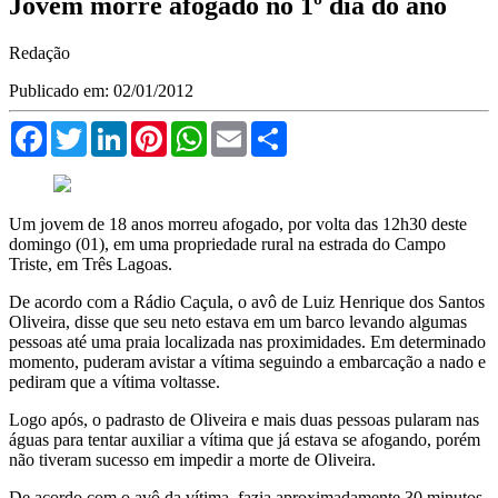
Jovem morre afogado no 1º dia do ano
Redação
Publicado em: 02/01/2012
Facebook
Twitter
LinkedIn
Pinterest
WhatsApp
Email
Compartilhar
Um jovem de 18 anos morreu afogado, por volta das 12h30 deste
domingo (01), em uma propriedade rural na estrada do Campo
Triste, em Três Lagoas.
De acordo com a Rádio Caçula, o avô de Luiz Henrique dos Santos
Oliveira, disse que seu neto estava em um barco levando algumas
pessoas até uma praia localizada nas proximidades. Em determinado
momento, puderam avistar a vítima seguindo a embarcação a nado e
pediram que a vítima voltasse.
Logo após, o padrasto de Oliveira e mais duas pessoas pularam nas
águas para tentar auxiliar a vítima que já estava se afogando, porém
não tiveram sucesso em impedir a morte de Oliveira.
De acordo com o avô da vítima, fazia aproximadamente 30 minutos