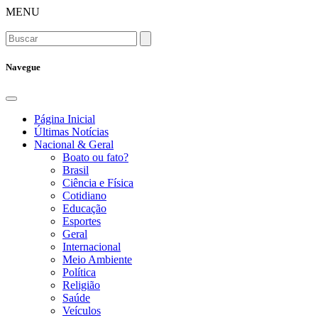
MENU
Navegue
Página Inicial
Últimas Notícias
Nacional & Geral
Boato ou fato?
Brasil
Ciência e Física
Cotidiano
Educação
Esportes
Geral
Internacional
Meio Ambiente
Política
Religião
Saúde
Veículos