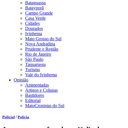
Bataguassu
Batayporã
Campo Grande
Casa Verde
Cidades
Dourados
Ivinhema
Mato Grosso do Sul
Nova Andradina
Prudente e Região
Rio de Janeiro
São Paulo
Taquarussu
Turismo
Vale do Ivinhema
Opinião
Apimentadas
Artigos e Colunas
Bastidores
Editorial
MatoCronistas do Sul
Policial
/
Polícia