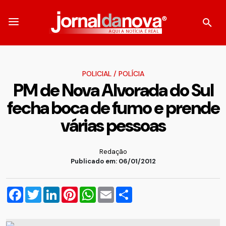
POLICIAL
/
POLÍCIA
PM de Nova Alvorada do Sul
fecha boca de fumo e prende
várias pessoas
Redação
Publicado em: 06/01/2012
Facebook
Twitter
LinkedIn
Pinterest
WhatsApp
Email
Compartilhar