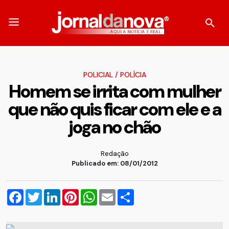
POLICIAL
/
POLÍCIA
Homem se irrita com mulher
que não quis ficar com ele e a
joga no chão
Redação
Publicado em: 08/01/2012
Facebook
Twitter
LinkedIn
Pinterest
WhatsApp
Email
Compartilhar