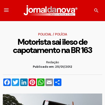
POLICIAL
/
POLÍCIA
Motorista sai ileso de
capotamento na BR 163
Redação
Publicado em: 25/01/2012
Facebook
Twitter
LinkedIn
Pinterest
WhatsApp
Email
Compartilhar