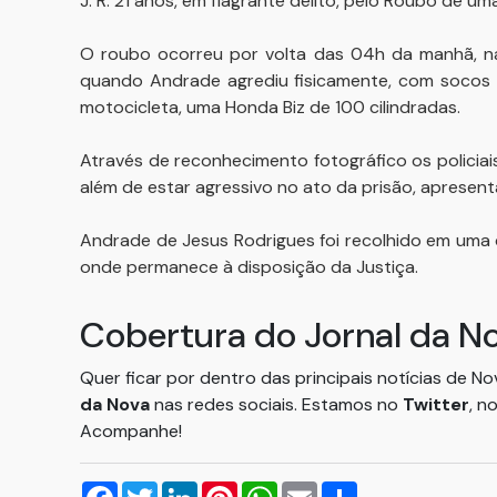
J. R. 21 anos, em flagrante delito, pelo Roubo de u
O roubo ocorreu por volta das 04h da manhã, na 
quando Andrade agrediu fisicamente, com socos e 
motocicleta, uma Honda Biz de 100 cilindradas.
Através de reconhecimento fotográfico os policiais
além de estar agressivo no ato da prisão, apresenta
Andrade de Jesus Rodrigues foi recolhido em uma d
onde permanece à disposição da Justiça.
Cobertura do Jornal da N
Quer ficar por dentro das principais notícias de N
da Nova
nas redes sociais. Estamos no
Twitter
, n
Acompanhe!
Facebook
Twitter
LinkedIn
Pinterest
WhatsApp
Email
Compartilhar