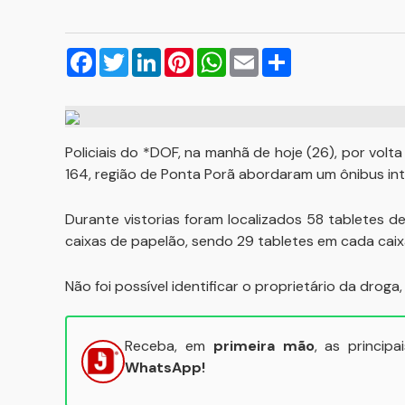
Facebook
Twitter
LinkedIn
Pinterest
WhatsApp
Email
Compartilhar
Policiais do *DOF, na manhã de hoje (26), por volt
164, região de Ponta Porã abordaram um ônibus int
Durante vistorias foram localizados 58 tabletes
caixas de papelão, sendo 29 tabletes em cada caix
Não foi possível identificar o proprietário da drog
Receba, em
primeira mão
, as princip
WhatsApp!