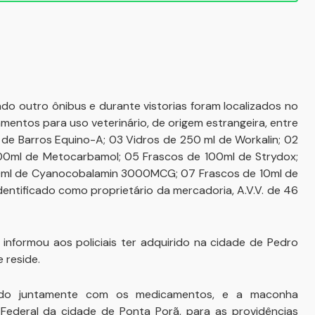
ado outro ônibus e durante vistorias foram localizados no
mentos para uso veterinário, de origem estrangeira, entre
s de Barros Equino-A; 03 Vidros de 250 ml de Workalin; 02
100ml de Metocarbamol; 05 Frascos de 100ml de Strydox;
00ml de Cyanocobalamin 3000MCG; 07 Frascos de 10ml de
dentificado como proprietário da mercadoria, A.V.V. de 46
informou aos policiais ter adquirido na cidade de Pedro
 reside.
hado juntamente com os medicamentos, e a maconha
 Federal da cidade de Ponta Porã, para as providências