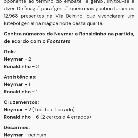
oponente ao término do embate: "é gênio", limitou-se a
dizer. De "mago" para "gênio", quem mais ganhou foram os
12.968 presentes na Vila Belmiro, que vivenciaram um
futebol genial na mágica noite desta quarta.
Confira números de Neymar e Ronaldinho na partida,
de acordo com o
Footstats
:
Gols:
Neymar -
2
Ronaldinho -
3
Assistências:
Neymar -
1
Ronaldinho -
1
Cruzamentos:
Neymar -
2 (1 certo e 1 errado)
Ronaldinho -
6 (2 certos e 4 errados)
Desarmes:
Neymar -
nenhum