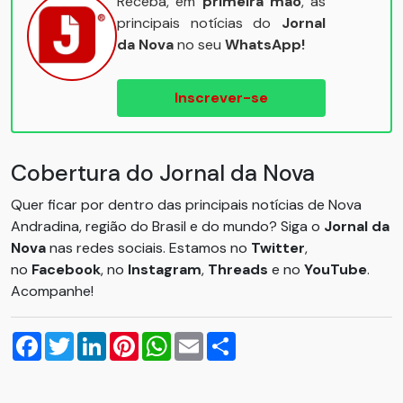
Receba, em
primeira mão
, as
principais notícias do
Jornal
da Nova
no seu
WhatsApp!
Inscrever-se
Cobertura do Jornal da Nova
Quer ficar por dentro das principais notícias de Nova
Andradina, região do Brasil e do mundo? Siga o
Jornal da
Nova
nas redes sociais. Estamos no
Twitter
,
no
Facebook
, no
Instagram
,
Threads
e no
YouTube
.
Acompanhe!
Facebook
Twitter
LinkedIn
Pinterest
WhatsApp
Email
Compartilhar