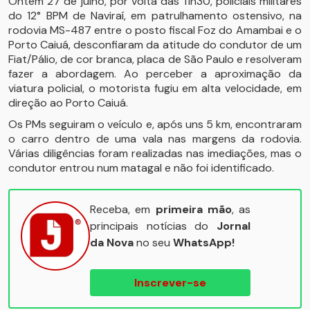
Ontem 27 de julho, por volta das 11h30, policiais militares
do 12° BPM de Naviraí, em patrulhamento ostensivo, na
rodovia MS-487 entre o posto fiscal Foz do Amambai e o
Porto Caiuá, desconfiaram da atitude do condutor de um
Fiat/Pálio, de cor branca, placa de São Paulo e resolveram
fazer a abordagem. Ao perceber a aproximação da
viatura policial, o motorista fugiu em alta velocidade, em
direção ao Porto Caiuá.
Os PMs seguiram o veículo e, após uns 5 km, encontraram
o carro dentro de uma vala nas margens da rodovia.
Várias diligências foram realizadas nas imediações, mas o
condutor entrou num matagal e não foi identificado.
Receba, em
primeira mão
, as
principais notícias do
Jornal
da Nova
no seu
WhatsApp!
Inscrever-se