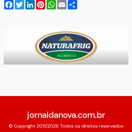
Facebook
Twitter
LinkedIn
Pinterest
WhatsApp
Email
Compartilhar
jornaldanova.com.br
© Copyright 2011/2026 Todos os direitos reservados