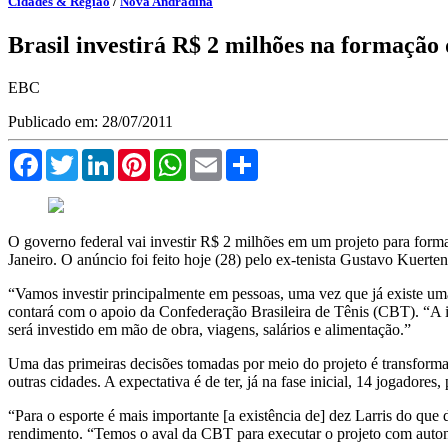
Cidades & Região
/
Nova Andradina
Brasil investirá R$ 2 milhões na formação 
EBC
Publicado em: 28/07/2011
Facebook
Twitter
LinkedIn
Pinterest
WhatsApp
Email
Compartilhar
O governo federal vai investir R$ 2 milhões em um projeto para formar
Janeiro. O anúncio foi feito hoje (28) pelo ex-tenista Gustavo Kuerte
“Vamos investir principalmente em pessoas, uma vez que já existe uma e
contará com o apoio da Confederação Brasileira de Tênis (CBT). “A idei
será investido em mão de obra, viagens, salários e alimentação.”
Uma das primeiras decisões tomadas por meio do projeto é transforma
outras cidades. A expectativa é de ter, já na fase inicial, 14 jogadores
“Para o esporte é mais importante [a existência de] dez Larris do que
rendimento. “Temos o aval da CBT para executar o projeto com auto