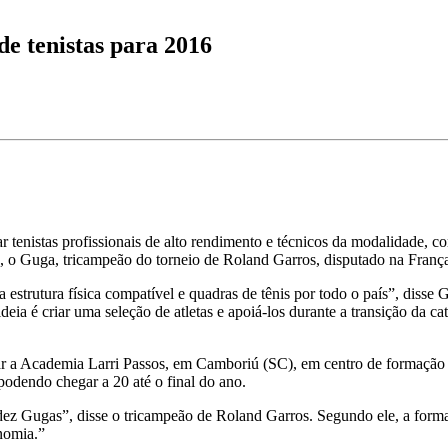
de tenistas para 2016
 tenistas profissionais de alto rendimento e técnicos da modalidade, c
n, o Guga, tricampeão do torneio de Roland Garros, disputado na França
strutura física compatível e quadras de tênis por todo o país”, disse G
a é criar uma seleção de atletas e apoiá-los durante a transição da cate
r a Academia Larri Passos, em Camboriú (SC), em centro de formação d
, podendo chegar a 20 até o final do ano.
 dez Gugas”, disse o tricampeão de Roland Garros. Segundo ele, a forma
nomia.”