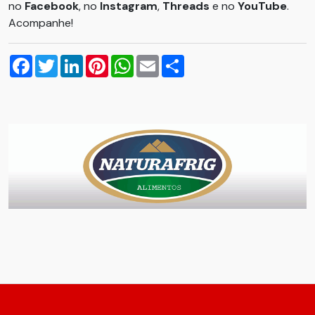
no
Facebook
, no
Instagram
,
Threads
e no
YouTube
.
Acompanhe!
Facebook
Twitter
LinkedIn
Pinterest
WhatsApp
Email
Compartilhar