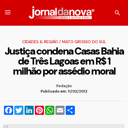
CIDADES & REGIÃO
/
MATO GROSSO DO SUL
Justiça condena Casas Bahia
de Três Lagoas em R$ 1
milhão por assédio moral
Redação
Publicado em: 11/02/2012
Facebook
Twitter
LinkedIn
Pinterest
WhatsApp
Email
Compartilhar