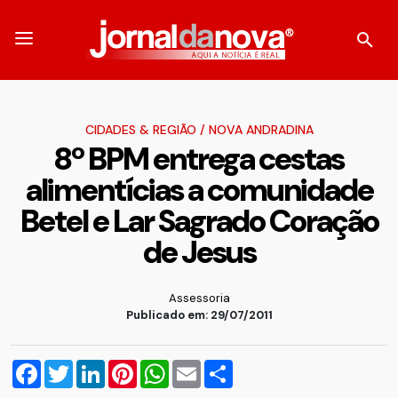
CIDADES & REGIÃO
/
NOVA ANDRADINA
8º BPM entrega cestas
alimentícias a comunidade
Betel e Lar Sagrado Coração
de Jesus
Assessoria
Publicado em: 29/07/2011
Facebook
Twitter
LinkedIn
Pinterest
WhatsApp
Email
Compartilhar