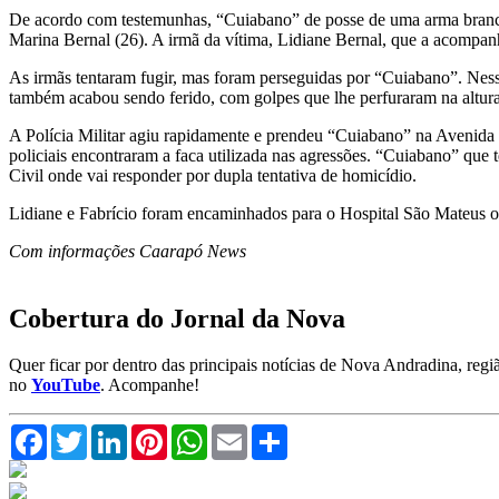
De acordo com testemunhas, “Cuiabano” de posse de uma arma branca
Marina Bernal (26). A irmã da vítima, Lidiane Bernal, que a acompanha
As irmãs tentaram fugir, mas foram perseguidas por “Cuiabano”. Ness
também acabou sendo ferido, com golpes que lhe perfuraram na altura
A Polícia Militar agiu rapidamente e prendeu “Cuiabano” na Avenida 
policiais encontraram a faca utilizada nas agressões. “Cuiabano” que
Civil onde vai responder por dupla tentativa de homicídio.
Lidiane e Fabrício foram encaminhados para o Hospital São Mateus o
Com informações Caarapó News
Cobertura do Jornal da Nova
Quer ficar por dentro das principais notícias de Nova Andradina, reg
no
YouTube
. Acompanhe!
Facebook
Twitter
LinkedIn
Pinterest
WhatsApp
Email
Compartilhar