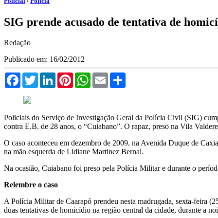
Policial
/
Polícia
SIG prende acusado de tentativa de homicí
Redação
Publicado em: 16/02/2012
Facebook
Twitter
LinkedIn
Pinterest
WhatsApp
Email
Compartilhar
Policiais do Serviço de Investigação Geral da Polícia Civil (SIG) cu
contra E.B. de 28 anos, o “Cuiabano”. O rapaz, preso na Vila Valder
O caso aconteceu em dezembro de 2009, na Avenida Duque de Caxias, c
na mão esquerda de Lidiane Martinez Bernal.
Na ocasião, Cuiabano foi preso pela Polícia Militar e durante o perío
Relembre o caso
A Polícia Militar de Caarapó prendeu nesta madrugada, sexta-feira (
duas tentativas de homicídio na região central da cidade, durante a no