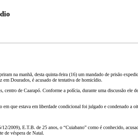
dio
mpriram na manhã, desta quinta-feira (16) um mandado de prisão expedi
ez em Dourados, é acusado de tentativa de homicídio.
entro de Caarapó. Conforme a polícia, durante uma discussão ele desf
do em que estava em liberdade condicional foi julgado e condenado a oit
25/12/2009), E.T.B. de 25 anos, o “Cuiabano” como é conhecido, acusad
ite de véspera de Natal.