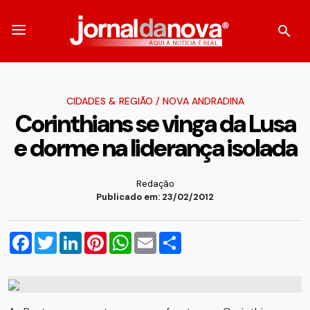
CIDADES & REGIÃO
/
NOVA ANDRADINA
Corinthians se vinga da Lusa
e dorme na liderança isolada
Redação
Publicado em: 23/02/2012
Facebook
Twitter
LinkedIn
Pinterest
WhatsApp
Email
Compartilhar