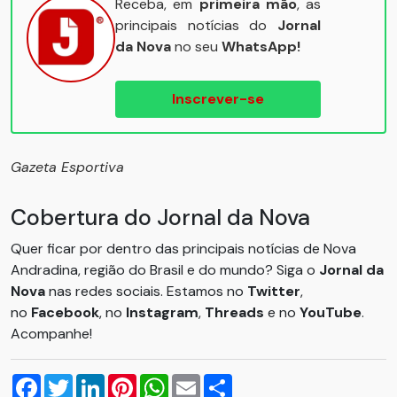
Receba, em
primeira mão
, as
principais notícias do
Jornal
da Nova
no seu
WhatsApp!
Inscrever-se
Gazeta Esportiva
Cobertura do Jornal da Nova
Quer ficar por dentro das principais notícias de Nova
Andradina, região do Brasil e do mundo? Siga o
Jornal da
Nova
nas redes sociais. Estamos no
Twitter
,
no
Facebook
, no
Instagram
,
Threads
e no
YouTube
.
Acompanhe!
Facebook
Twitter
LinkedIn
Pinterest
WhatsApp
Email
Compartilhar