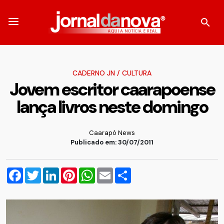
CADERNO JN
/
CULTURA
Jovem escritor caarapoense
lança livros neste domingo
Caarapó News
Publicado em: 30/07/2011
Facebook
Twitter
LinkedIn
Pinterest
WhatsApp
Email
Compartilhar