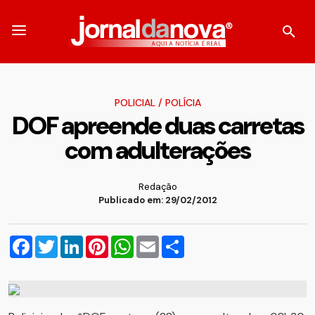
POLICIAL
/
POLÍCIA
DOF apreende duas carretas
com adulterações
Redação
Publicado em: 29/02/2012
Facebook
Twitter
LinkedIn
Pinterest
WhatsApp
Email
Compartilhar