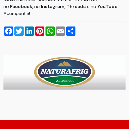
no
Facebook
, no
Instagram
,
Threads
e no
YouTube
.
Acompanhe!
Facebook
Twitter
LinkedIn
Pinterest
WhatsApp
Email
Compartilhar