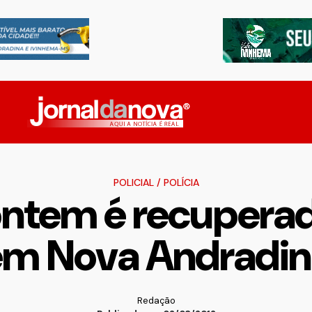
POLICIAL
/
POLÍCIA
ontem é recuperad
em Nova Andradin
Redação