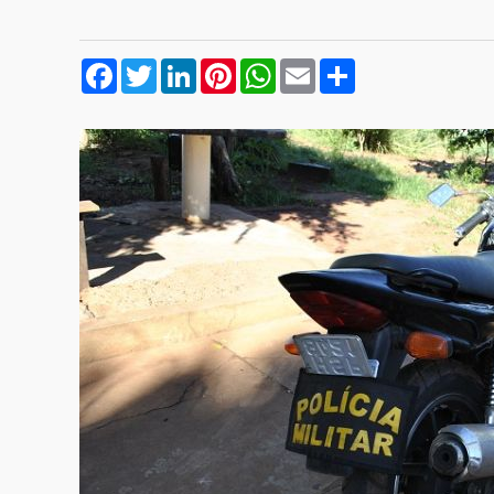
Facebook
Twitter
LinkedIn
Pinterest
WhatsApp
Email
Compartilhar