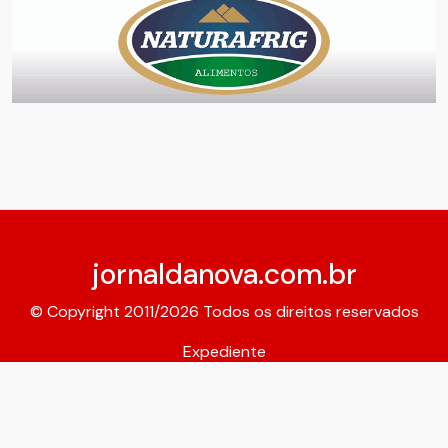
jornaldanova.com.br
© Copyright 2011/2026 Todos os direitos reservados
Expediente