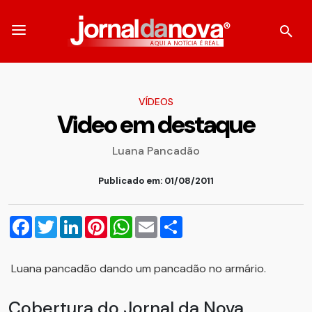
VÍDEOS
Video em destaque
Luana Pancadão
Publicado em: 01/08/2011
Facebook
Twitter
LinkedIn
Pinterest
WhatsApp
Email
Compartilhar
Luana pancadão dando um pancadão no armário.
Cobertura do Jornal da Nova