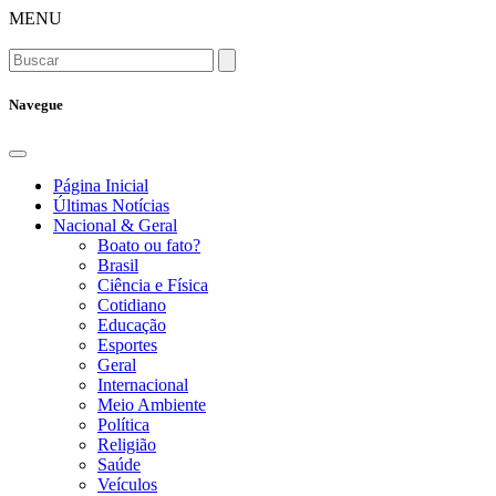
MENU
Navegue
Página Inicial
Últimas Notícias
Nacional & Geral
Boato ou fato?
Brasil
Ciência e Física
Cotidiano
Educação
Esportes
Geral
Internacional
Meio Ambiente
Política
Religião
Saúde
Veículos