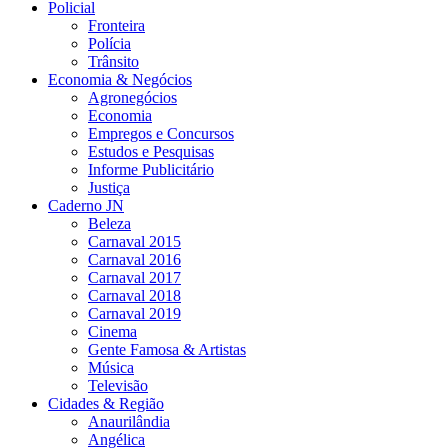
Policial
Fronteira
Polícia
Trânsito
Economia & Negócios
Agronegócios
Economia
Empregos e Concursos
Estudos e Pesquisas
Informe Publicitário
Justiça
Caderno JN
Beleza
Carnaval 2015
Carnaval 2016
Carnaval 2017
Carnaval 2018
Carnaval 2019
Cinema
Gente Famosa & Artistas
Música
Televisão
Cidades & Região
Anaurilândia
Angélica