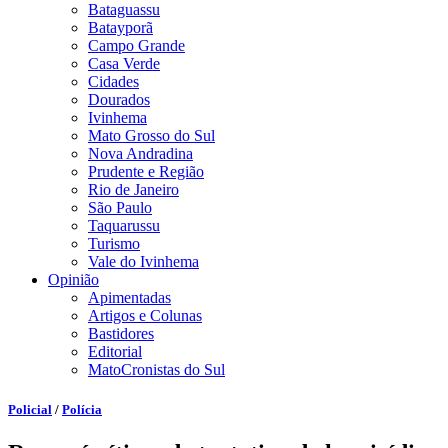
Bataguassu
Batayporã
Campo Grande
Casa Verde
Cidades
Dourados
Ivinhema
Mato Grosso do Sul
Nova Andradina
Prudente e Região
Rio de Janeiro
São Paulo
Taquarussu
Turismo
Vale do Ivinhema
Opinião
Apimentadas
Artigos e Colunas
Bastidores
Editorial
MatoCronistas do Sul
Policial
/
Polícia