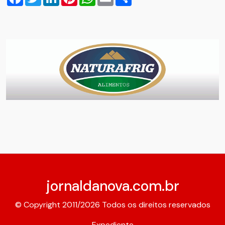
jornaldanova.com.br
© Copyright 2011/2026 Todos os direitos reservados
Expediente