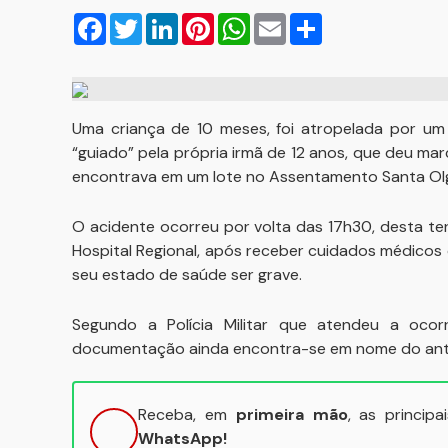
Facebook
Twitter
LinkedIn
Pinterest
WhatsApp
Email
Compartilhar
Uma criança de 10 meses, foi atropelada por um
“guiado” pela própria irmã de 12 anos, que deu ma
encontrava em um lote no Assentamento Santa Olg
O acidente ocorreu por volta das 17h30, desta terça
Hospital Regional, após receber cuidados médicos 
seu estado de saúde ser grave.
Segundo a Polícia Militar que atendeu a ocor
documentação ainda encontra-se em nome do antig
Receba, em
primeira mão
, as princip
WhatsApp!