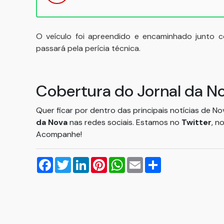
O veículo foi apreendido e encaminhado junto co
passará pela perícia técnica.
Cobertura do Jornal da N
Quer ficar por dentro das principais notícias de N
da Nova
nas redes sociais. Estamos no
Twitter
, n
Acompanhe!
Facebook
Twitter
LinkedIn
Pinterest
WhatsApp
Email
Compartilhar