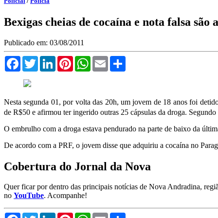
Policial
/
Polícia
Bexigas cheias de cocaína e nota falsa são
Publicado em: 03/08/2011
Facebook
Twitter
LinkedIn
Pinterest
WhatsApp
Email
Compartilhar
Nesta segunda 01, por volta das 20h, um jovem de 18 anos foi detido
de R$50 e afirmou ter ingerido outras 25 cápsulas da droga. Segundo 
O embrulho com a droga estava pendurado na parte de baixo da última
De acordo com a PRF, o jovem disse que adquiriu a cocaína no Paragu
Cobertura do Jornal da Nova
Quer ficar por dentro das principais notícias de Nova Andradina, reg
no
YouTube
. Acompanhe!
Facebook
Twitter
LinkedIn
Pinterest
WhatsApp
Email
Compartilhar