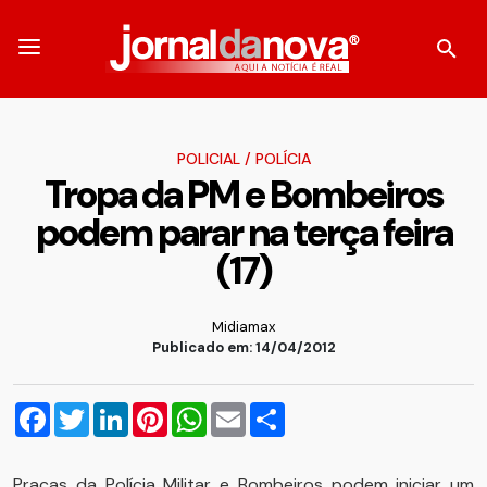
POLICIAL
/
POLÍCIA
Tropa da PM e Bombeiros
podem parar na terça feira
(17)
Midiamax
Publicado em: 14/04/2012
Facebook
Twitter
LinkedIn
Pinterest
WhatsApp
Email
Compartilhar
Praças da Polícia Militar e Bombeiros podem iniciar um