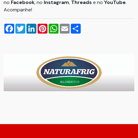
no
Facebook
, no
Instagram
,
Threads
e no
YouTube
.
Acompanhe!
Facebook
Twitter
LinkedIn
Pinterest
WhatsApp
Email
Compartilhar