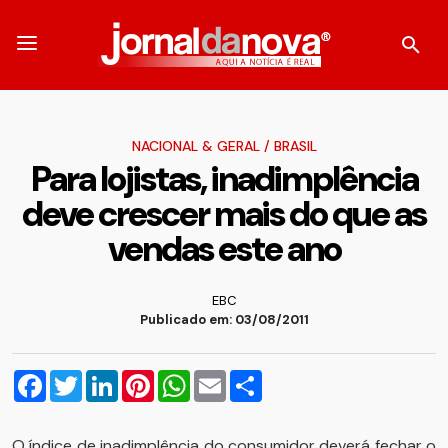
NACIONAL & GERAL
/
BRASIL
Para lojistas, inadimplência
deve crescer mais do que as
vendas este ano
EBC
Publicado em: 03/08/2011
Facebook
Twitter
LinkedIn
Pinterest
WhatsApp
Email
Compartilhar
O índice de inadimplência do consumidor deverá fechar o