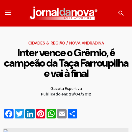
CIDADES & REGIÃO
/
NOVA ANDRADINA
Inter vence o Grêmio, é
campeão da Taça Farroupilha
e vai à final
Gazeta Esportiva
Publicado em: 29/04/2012
Facebook
Twitter
LinkedIn
Pinterest
WhatsApp
Email
Compartilhar